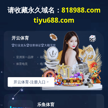
国道G112北京环线公路西地至大屯段改建工程
（滦平段）梁板预制工程
栏目：重点项目
发布时间：2024-06-07 13:42 编辑:宛诗茜
承德周道路桥有限公司于2023年11月中标国道G112北京环
线公路西地至大屯段改建工程（滦平段）梁板预制工程。此
工程项目起于河北省开云集团官网首页_开云(中国)双滦与
滦平交界，向西经滦平县蓝旗梁、周营子、周台子、张百