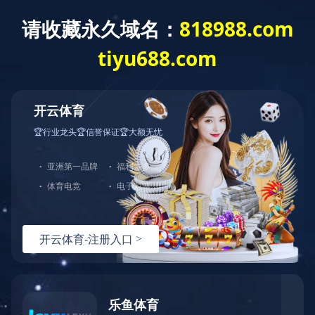
党的建设
您当前的位置:
开云集团官网首页_开云(中国)
>
党的建设
>
学习教育
习近平在江西考察时强调 解放思想开拓进取扬长补短固本兴新 奋力谱写中国式现代化江西篇章
2023-12-13
中共中央总书记、国家主席、中央军委主席习近平近日在江
西考察时强调，要紧紧围绕新时代新征程党的中心任务，完整准