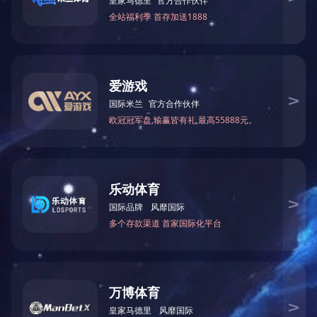
11月29日，中共中央总书记、国家主席、中央军委主席习近
平到武警海警总队东海海区指挥部视察。这是习近平发表重要讲
话。 中共中央总书记、国家主席、中央军委主...
习近平主持召开深入推进长三角一体化发展座谈会
2023-11-30
中共中央总书记、国家主席、中央军委主席习近平11月30日
上午在上海主持召开深入推进长三角一体化发展座谈会并发表重
要讲话。他强调，深入推进长三角一体化发展，进...
首页
上一页
1
2
3
下一页
末页
公司地址：河北省开云集团官网首页_开云(中国)双桥区开
发区冯营子镇闫营子村交通局交通指挥中心2#楼