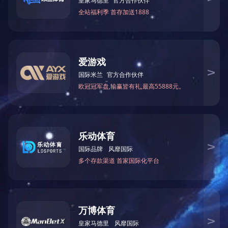
开云集团官网首页_开云(中国)作为比选人邀请符合资格条件的
资产评估机构参加入围比选，为我单位提供资产评估及相关咨询
服务。一、比选范围和内容服务内容：为我单位2025-20...
巡 察 公 告
2023-10-08
按照十五届市委第五轮巡察工作统一安排部署，市委第五巡察组
将对承德交通集团党委开展常规巡察，现场巡察时间为2023年9
月14日至2023年11月24日。本轮巡察坚持以习近平新时代中国
特色社会主义思想为指导，认真贯彻落实习近平总书记视察河北
视察承德重要讲话指示精神，围绕“四个聚焦”，注重从业务看政
治、从问题看责任、......
首页
上一页
1
2
下一页
末页
公司地址：河北省开云集团官网首页_开云(中国)双桥区开
发区冯营子镇闫营子村交通局交通指挥中心2#楼