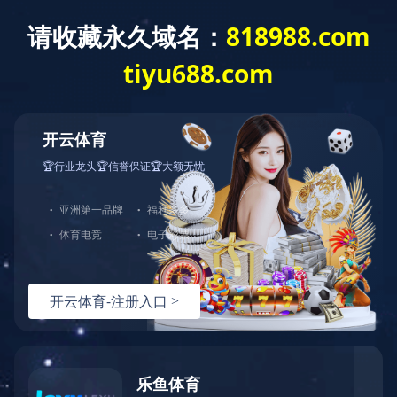
新闻中心
您当前的位置:
开云集团官网首页_开云(中国)
>
新闻中心
>
通知公告
开云集团官网首页_开云(中国)2025年-2027年餐饮服务对外承包中标结果公示
2025-09-15
1、项目名称：开云集团官网首页_开云(中国)2025年-2027年餐
饮服务对外承包2、招标人：开云集团官网首页_开云(中国)联系