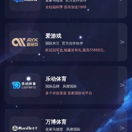
在平泉市道虎沟乡高创沟村的4组便民桥上，白天车辆畅行无
阻，晚上村民悠然散步，大家脸上都洋溢着幸福的笑容...... 今年
初，驻村工作队...
交通集团推进国有企业改革深化提升行动见成效
2025-09-18
为统筹推进国企改革深化提升行动圆满收官，持续完善公司治理
机制。交通集团取消了本部及18家一、二级子公司监事会及监
事，对周道路桥公司、驰跃公司、盛荣公司、盛华酒店...
首页
上一页
1
2
3
下一页
末页
公司地址：河北省开云集团官网首页_开云(中国)双桥区开
发区冯营子镇闫营子村交通局交通指挥中心2#楼