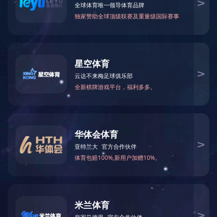
和杨华四名职工以饱满的热情...
“赓续前行 强企有我”主题系列活动之演讲比赛
2025-09-29
9月26日，交通集团党委举办的“赓续前行 强企有我”主题系列活
动之演讲比赛在盛华酒店圆满落幕。 比赛启动以来，各支部积
极响应...
“赓续前行 强企有我”主题系列活动之书法比赛活动
2025-09-29
9月26日，“赓续前行 强企有我”主题系列活动之书法比赛活动完
美收官。活动启动以来，得到了各党（总）支部热烈响应，200
余名干部职工积极参与...
一座便民桥 温暖村民心——交通集团驻平泉市高创沟村工作队记事
2025-09-22