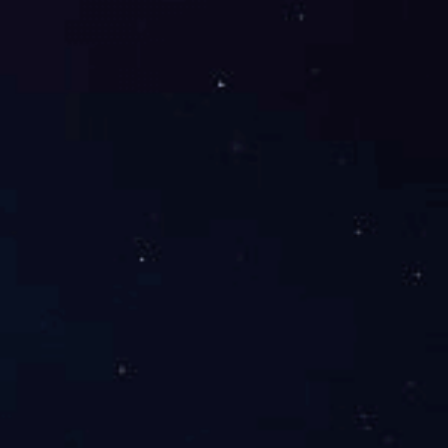
在经营发展的同时，也要注重塑造企业文化，
展新篇章。