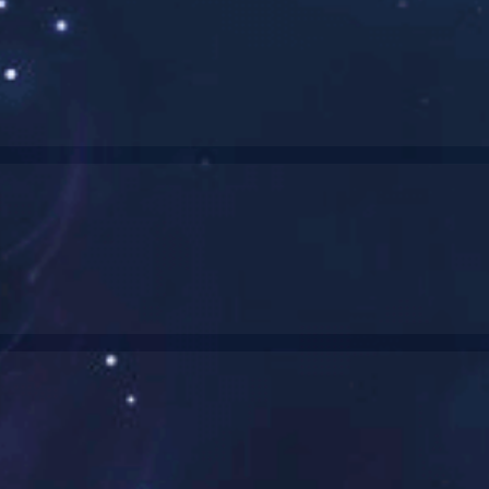
“赓续前行 强企有我”主题系列活动之演讲比赛
栏目：企业要闻
发布时间：2025-09-29 17:51 编辑:钟媛
行 强企有我”主题系列活动之演讲比赛在盛华酒店圆满落幕
经过层层选拔，共有13名选手脱颖而出参加最后的比
和生动形象的演讲技巧，讲述集团干部职工在交通建设
事，赢得现场阵阵喝彩。经过紧张激烈的比拼，评委们
三等奖。