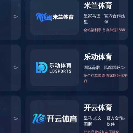
。
赛角逐。比赛现场，选手们紧扣“赓续前行 强
、改革创新、攻坚克难、抗洪抢险等方面立足岗
根据选手的演讲内容、语言表达、形象风度等多