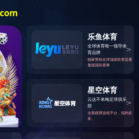
公司运营
政策法规
►