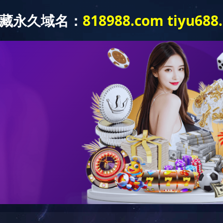
新闻中心
党的建设
纪检监察
人力资源