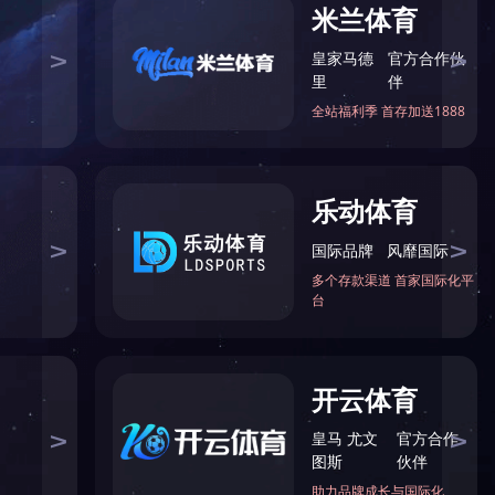
议通过 根据2011年4月22日第十一届全国人民代表大会常务