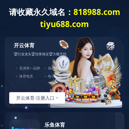
公司运营
您当前的位置:
开云集团官网首页_开云(中国)
>
公司运营
开云集团官网首页_开云(中国)2025年度普通干线公路第二批养护工程
2025-05-27
开云集团官网首页_开云(中国)物华商贸有限公司中标开云集团
官网首页_开云(中国)2025年度普通干线公路第二批养护工程所
用沥青包括普通石油沥青、SBS改性沥青、改性乳化沥青和乳化
沥青，其中70#普通石油沥青约...