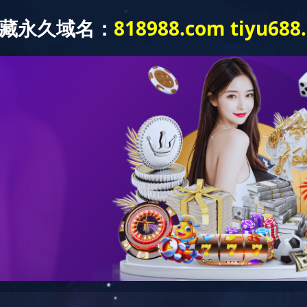
新闻中心
党的建设
纪检监察
人力资源