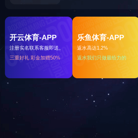
王占军到项目施工现场听取了灾毁道路应急抢险修复工程
法。
王占军强调，项目部全体人员要集中力量加快推进道路应
有企业的政治责任和社会责任。